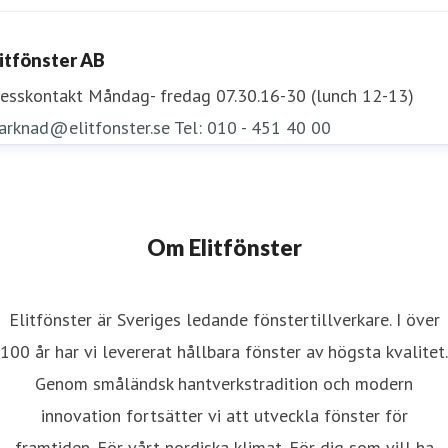
litfönster AB
resskontakt
Måndag- fredag 07.30.16-30 (lunch 12-13)
arknad@elitfonster.se
Tel: 010 - 451 40 00
Om Elitfönster
Elitfönster är Sveriges ledande fönstertillverkare. I över
100 år har vi levererat hållbara fönster av högsta kvalitet.
Genom småländsk hantverkstradition och modern
innovation fortsätter vi att utveckla fönster för
framtiden. För vårt nordiska klimat. För dig som vill ha