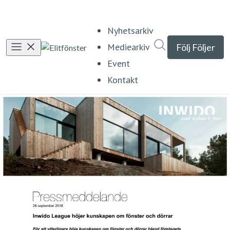
Nyhetsarkiv
Sök i nyhetsrumm
Mediearkiv
Följ
Följer
Event
Kontakt