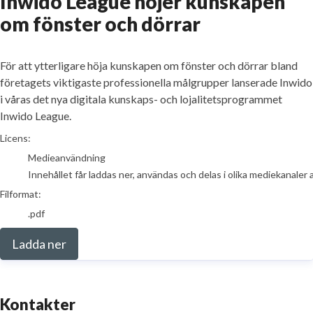
Inwido League höjer kunskapen
om fönster och dörrar
För att ytterligare höja kunskapen om fönster och dörrar bland
företagets viktigaste professionella målgrupper lanserade Inwido
i våras det nya digitala kunskaps- och lojalitetsprogrammet
Inwido League.
go to media item
Licens:
Medieanvändning
Innehållet får laddas ner, användas och delas i olika mediekanaler 
Filformat:
.pdf
Ladda ner
Kontakter